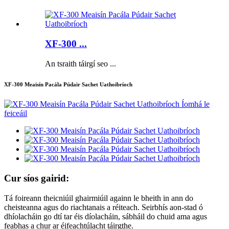
XF-300 ...
An tsraith táirgí seo ...
XF-300 Meaisín Pacála Púdair Sachet Uathoibríoch
Cur síos gairid:
Tá foireann theicniúil ghairmiúil againn le bheith in ann do
cheisteanna agus do riachtanais a réiteach. Seirbhís aon-stad ó
dhíolacháin go dtí tar éis díolacháin, sábháil do chuid ama agus
feabhas a chur ar éifeachtúlacht táirgthe.