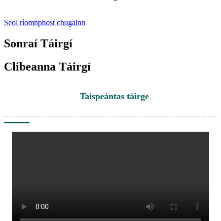
Seol ríomhphost chugainn
Sonraí Táirgí
Clibeanna Táirgí
Taispeántas táirge