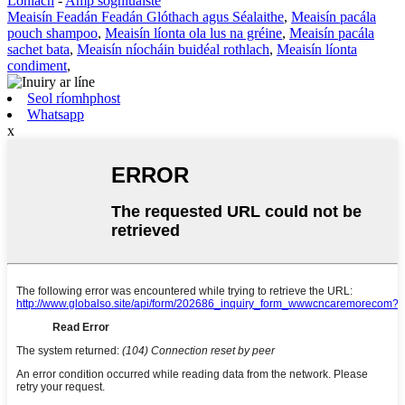
Lonlach
-
Amp soghluaiste
Meaisín Feadán Feadán Glóthach agus Séalaithe
,
Meaisín pacála
pouch shampoo
,
Meaisín líonta ola lus na gréine
,
Meaisín pacála
sachet bata
,
Meaisín níocháin buidéal rothlach
,
Meaisín líonta
condiment
,
Seol ríomhphost
Whatsapp
x