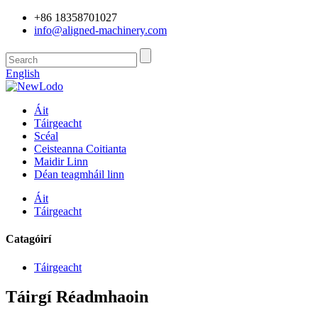
+86 18358701027
info@aligned-machinery.com
English
Áit
Táirgeacht
Scéal
Ceisteanna Coitianta
Maidir Linn
Déan teagmháil linn
Áit
Táirgeacht
Catagóirí
Táirgeacht
Táirgí Réadmhaoin