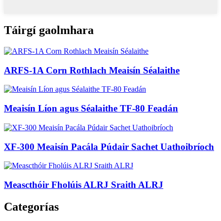
Táirgí gaolmhara
ARFS-1A Corn Rothlach Meaisín Séalaithe
Meaisín Líon agus Séalaithe TF-80 Feadán
XF-300 Meaisín Pacála Púdair Sachet Uathoibríoch
Meascthóir Fholúis ALRJ Sraith ALRJ
Categorías