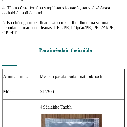
4. Tá an córas tiomána simplí agus iontaofa, agus tá sé éasca
cothabháil a dhéanamh.
5. Ba chóir go mbeadh an t -ábhar is infheidhme ina scannáin
ilchodacha mar seo a leanas: PET/PE, Páipéar/PE, PET/Al/PE,
OPP/PE.
Paraiméadair theicniúla
Ainm an mheaisín
Meaisín pacála púdair uathoibríoch
Múnla
XF-300
4 Séalaithe Taobh