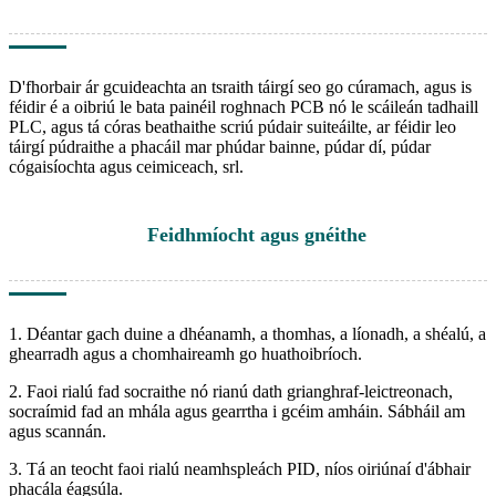
D'fhorbair ár gcuideachta an tsraith táirgí seo go cúramach, agus is
féidir é a oibriú le bata painéil roghnach PCB nó le scáileán tadhaill
PLC, agus tá córas beathaithe scriú púdair suiteáilte, ar féidir leo
táirgí púdraithe a phacáil mar phúdar bainne, púdar dí, púdar
cógaisíochta agus ceimiceach, srl.
Feidhmíocht agus gnéithe
1. Déantar gach duine a dhéanamh, a thomhas, a líonadh, a shéalú, a
ghearradh agus a chomhaireamh go huathoibríoch.
2. Faoi rialú fad socraithe nó rianú dath grianghraf-leictreonach,
socraímid fad an mhála agus gearrtha i gcéim amháin. Sábháil am
agus scannán.
3. Tá an teocht faoi rialú neamhspleách PID, níos oiriúnaí d'ábhair
phacála éagsúla.