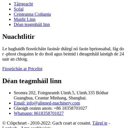
Táirgeacht
Scéal
Ceisteanna Coitianta
Maidir Linn
Déan teagmháil linn
Nuachtlitir
Le haghaidh fiosrúcháin faoinár dtáirgí nó faoin bprionsabal, fág do
r -phost chugainn le do thoil agus beimid i dteagmháil laistigh de 24
uair an chloig.
Fiosrúchán ar Pricelist
Déan teagmháil linn
Seomra 202, Foirgneamh Uimh.5, Uimh.335 Bóthar
Guanghua, Ceantar Minhang, Shanghai.
Email: info@aligned-machinery.com
Glaoigh orainn anois: +86 18358701027
Whatsapp: 8618358701027
© Cóipcheart - 2010-2022: Gach ceart ar cosaint.
Táirgí te
-