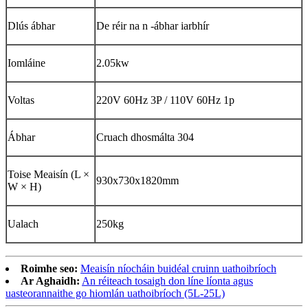
Dlús ábhar
De réir na n -ábhar iarbhír
Iomláine
2.05kw
Voltas
220V 60Hz 3P / 110V 60Hz 1p
Ábhar
Cruach dhosmálta 304
Toise Meaisín (L ×
930x730x1820mm
W × H)
Ualach
250kg
Roimhe seo:
Meaisín níocháin buidéal cruinn uathoibríoch
Ar Aghaidh:
An réiteach tosaigh don líne líonta agus
uasteorannaithe go hiomlán uathoibríoch (5L-25L)