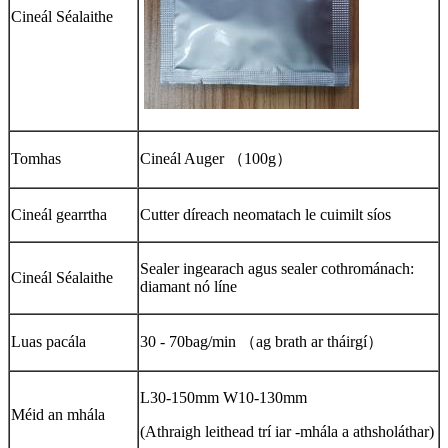
Cineál Séalaithe
Tomhas
Cineál Auger （100g）
Cineál gearrtha
Cutter díreach neomatach le cuimilt síos
Sealer ingearach agus sealer cothrománach:
Cineál Séalaithe
diamant nó líne
Luas pacála
30 - 70bag/min （ag brath ar tháirgí）
L30-150mm W10-130mm
Méid an mhála
(Athraigh leithead trí iar -mhála a athsholáthar)