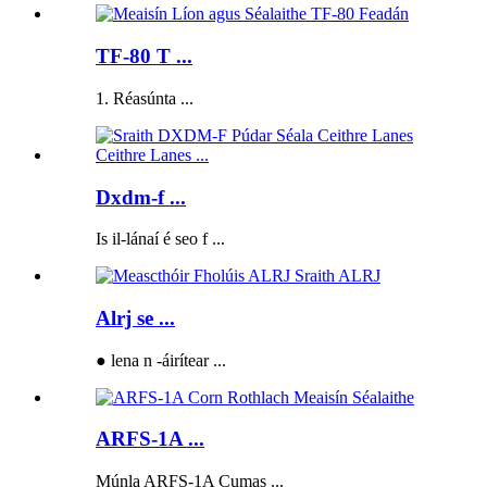
TF-80 T ...
1. Réasúnta ...
Dxdm-f ...
Is il-lánaí é seo f ...
Alrj se ...
● lena n -áirítear ...
ARFS-1A ...
Múnla ARFS-1A Cumas ...