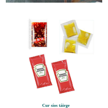
Cur síos táirge