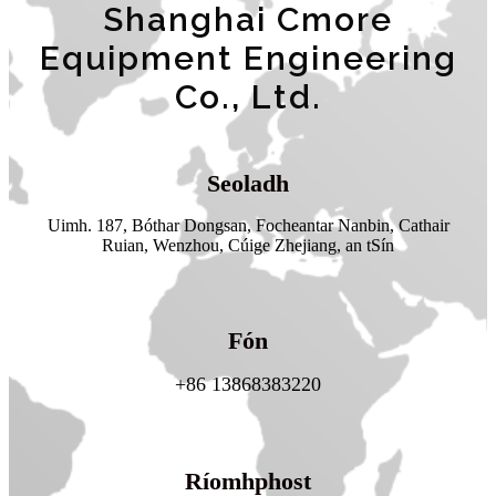
Shanghai Cmore
Equipment Engineering
Co., Ltd.
Seoladh
Uimh. 187, Bóthar Dongsan, Focheantar Nanbin, Cathair
Ruian, Wenzhou, Cúige Zhejiang, an tSín
Fón
+86 13868383220
Ríomhphost