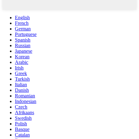
English
French
German
Portuguese
Spanish
Russian
Japanese
Korean
Arabic
Irish
Greek
Turkish
Italian
Danish
Romanian
Indonesian
Czech
Afrikaans
Swedish
Polish
Basque
Catalan