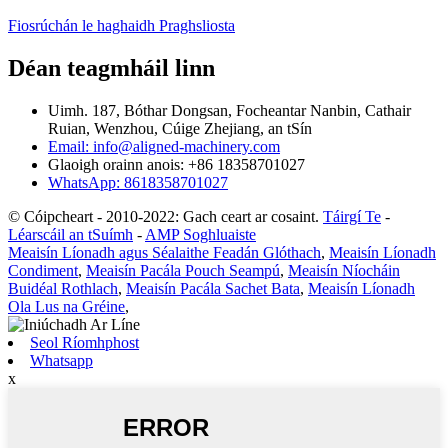
Fiosrúchán le haghaidh Praghsliosta
Déan teagmháil linn
Uimh. 187, Bóthar Dongsan, Focheantar Nanbin, Cathair
Ruian, Wenzhou, Cúige Zhejiang, an tSín
Email: info@aligned-machinery.com
Glaoigh orainn anois: +86 18358701027
WhatsApp: 8618358701027
© Cóipcheart - 2010-2022: Gach ceart ar cosaint.
Táirgí Te
-
Léarscáil an tSuímh
-
AMP Soghluaiste
Meaisín Líonadh agus Séalaithe Feadán Glóthach
,
Meaisín Líonadh
Condiment
,
Meaisín Pacála Pouch Seampú
,
Meaisín Níocháin
Buidéal Rothlach
,
Meaisín Pacála Sachet Bata
,
Meaisín Líonadh
Ola Lus na Gréine
,
Seol Ríomhphost
Whatsapp
x