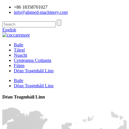
+86 18358701027
info@aligned-machinery.com
English
Baile
Táirgí
Nuacht
Ceisteanna Coitianta
Fúinn
Déan Teagmháil Linn
Baile
Déan Teagmháil Linn
Déan Teagmháil Linn