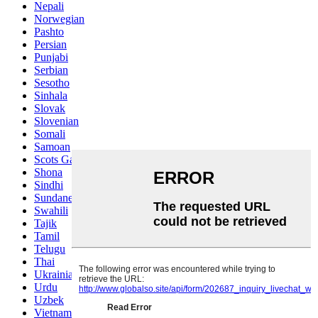
Nepali
Norwegian
Pashto
Persian
Punjabi
Serbian
Sesotho
Sinhala
Slovak
Slovenian
Somali
Samoan
Scots Gaelic
Shona
Sindhi
Sundanese
Swahili
Tajik
Tamil
Telugu
Thai
Ukrainian
Urdu
Uzbek
Vietnamese