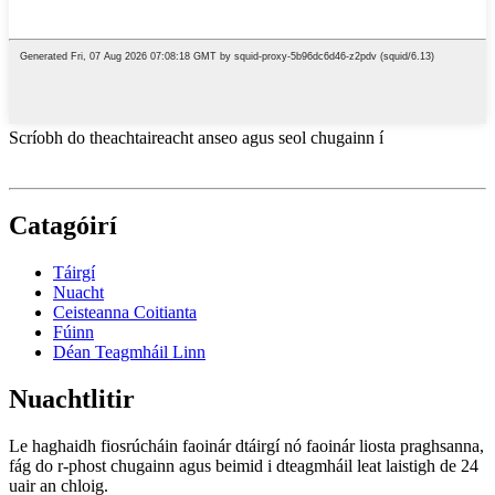
Scríobh do theachtaireacht anseo agus seol chugainn í
Catagóirí
Táirgí
Nuacht
Ceisteanna Coitianta
Fúinn
Déan Teagmháil Linn
Nuachtlitir
Le haghaidh fiosrúcháin faoinár dtáirgí nó faoinár liosta praghsanna,
fág do r-phost chugainn agus beimid i dteagmháil leat laistigh de 24
uair an chloig.