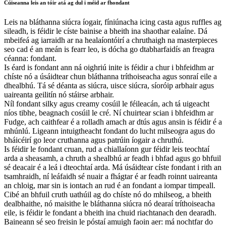
Cúiseanna leis an tóir atá ag dul i méid ar fhondant
Leis na bláthanna siúcra íogair, fíniúnacha icing casta agus ruffles ag
sileadh, is féidir le císte bainise a bheith ina shaothar ealaíne. Dá
mbeifeá ag iarraidh ar na healaíontóirí a chruthaigh na masterpieces
seo cad é an meán is fearr leo, is dócha go dtabharfaidís an freagra
céanna: fondant.
Is éard is fondant ann ná oighriú inite is féidir a chur i bhfeidhm ar
chíste nó a úsáidtear chun bláthanna tríthoiseacha agus sonraí eile a
dhealbhú. Tá sé déanta as siúcra, uisce siúcra, síoróip arbhair agus
uaireanta geilitín nó stáirse arbhair.
Níl fondant silky agus creamy cosúil le féileacán, ach tá uigeacht
níos tibhe, beagnach cosúil le cré. Ní chuirtear scian i bhfeidhm ar
Fudge, ach caithfear é a rolladh amach ar dtús agus ansin is féidir é a
mhúnlú. Ligeann intuigtheacht fondant do lucht milseogra agus do
bháicéirí go leor cruthanna agus patrúin íogair a chruthú.
Is féidir le fondant cruan, rud a chiallaíonn gur féidir leis teochtaí
arda a sheasamh, a chruth a shealbhú ar feadh i bhfad agus go bhfuil
sé deacair é a leá i dteochtaí arda. Má úsáidtear císte fondant i rith an
tsamhraidh, ní leáfaidh sé nuair a fhágtar é ar feadh roinnt uaireanta
an chloig, mar sin is iontach an rud é an fondant a iompar timpeall.
Cibé an bhfuil cruth uathúil ag do chíste nó do mhilseog, a bheith
dealbhaithe, nó maisithe le bláthanna siúcra nó dearaí tríthoiseacha
eile, is féidir le fondant a bheith ina chuid riachtanach den dearadh.
Baineann sé seo freisin le póstaí amuigh faoin aer: má nochtfar do