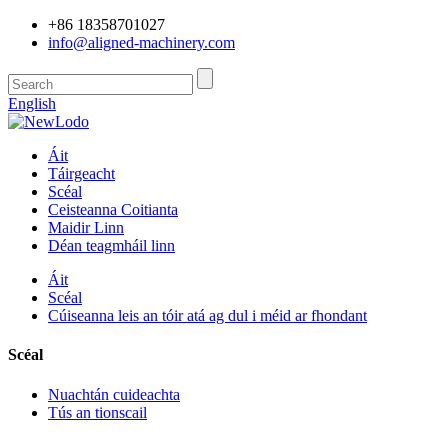
+86 18358701027
info@aligned-machinery.com
English
Áit
Táirgeacht
Scéal
Ceisteanna Coitianta
Maidir Linn
Déan teagmháil linn
Áit
Scéal
Cúiseanna leis an tóir atá ag dul i méid ar fhondant
Scéal
Nuachtán cuideachta
Tús an tionscail