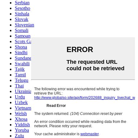
Serbian
Sesotho
Sinhala
Slovak
Slovenian
Somali
Samoan
Scots Gaelic
Shona
Sindhi
Sundanese
Swahili
Tajik
Tamil
Telugu
Thai
Ukrainian
Urdu
Uzbek
Vietnamese
Welsh
Xhosa
Yiddish
Yoruba
Zulu