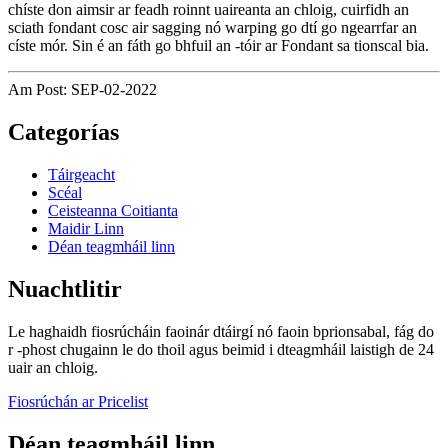
chíste don aimsir ar feadh roinnt uaireanta an chloig, cuirfidh an
sciath fondant cosc ​​air sagging nó warping go dtí go ngearrfar an
císte mór. Sin é an fáth go bhfuil an -tóir ar Fondant sa tionscal bia.
Am Post: SEP-02-2022
Categorías
Táirgeacht
Scéal
Ceisteanna Coitianta
Maidir Linn
Déan teagmháil linn
Nuachtlitir
Le haghaidh fiosrúcháin faoinár dtáirgí nó faoin bprionsabal, fág do
r -phost chugainn le do thoil agus beimid i dteagmháil laistigh de 24
uair an chloig.
Fiosrúchán ar Pricelist
Déan teagmháil linn