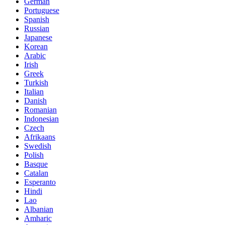
German
Portuguese
Spanish
Russian
Japanese
Korean
Arabic
Irish
Greek
Turkish
Italian
Danish
Romanian
Indonesian
Czech
Afrikaans
Swedish
Polish
Basque
Catalan
Esperanto
Hindi
Lao
Albanian
Amharic