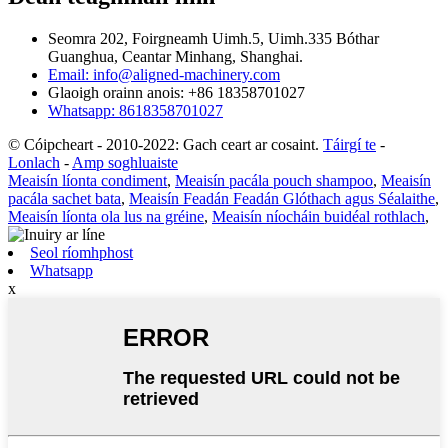
Seomra 202, Foirgneamh Uimh.5, Uimh.335 Bóthar
Guanghua, Ceantar Minhang, Shanghai.
Email: info@aligned-machinery.com
Glaoigh orainn anois: +86 18358701027
Whatsapp: 8618358701027
© Cóipcheart - 2010-2022: Gach ceart ar cosaint.
Táirgí te
-
Lonlach
-
Amp soghluaiste
Meaisín líonta condiment
,
Meaisín pacála pouch shampoo
,
Meaisín
pacála sachet bata
,
Meaisín Feadán Feadán Glóthach agus Séalaithe
,
Meaisín líonta ola lus na gréine
,
Meaisín níocháin buidéal rothlach
,
Seol ríomhphost
Whatsapp
x