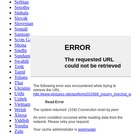
Serbian
Sesotho
Sinhala
Slovak
Slovenian
Somali
Samoan
Scots Gaelic
Shona
Sindhi
Sundanese
Swahili
Tajik
Tamil
Telugu
Thai
Ukrainian
Urdu
Uzbek
Vietnamese
Welsh
Xhosa
Yiddish
Yoruba
Zulu