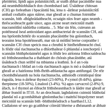
phróitéiní, lipidí agus polaisiúicrídí, ar sraith ábhar pacáistithe nua
atá neamhdhíobhálach don chomhshaol iad. Úsáidtear chitosan
(CH) go forleathan i bpacáistiú bia, lena n -áirítear polaisiúicrídí
amhail ceallalós agus stáirse, mar gheall ar a chumas foirmithe
scannán, bith -dhíghrádaitheacht, ocsaigin níos fearr agus neamh -
thréscaoilteacht gaile uisce, agus aicme neart meicniúil maith
macramóilíní nádúrtha coitianta. , 5. Mar sin féin, cuireann an
poitéinseal íseal antioxidant agus antibacterial de scannáin CH, atá
ina bpríomhchritéir do scannáin phacáistithe bia gníomhach,
teorainn lena bpoitéinseal6, mar sin tá móilíní breise corpraithe i
scannáin CH chun speicis nua a chruthú le hinfheidhmeacht chuí.
Is féidir olaí riachtanacha a dhíorthaítear ó phlandaí a ionchorprú i
scannáin bhithpholaiméirí agus is féidir leo airíonna frithocsaídeacha
nó frithsheasmhacha a thabhairt do chórais phacáistithe, atá
úsáideach chun seilfré na mbianna a leathnú. Is é an t-ola
riachtanach i bhfad an t-ola riachtanach agus is mó a úsáidtear í mar
gheall ar a hairíonna frith-fhrith-athlastacha agus antifungal. De réir
chomhdhéanamh na hola riachtanacha, aithníodh ceimitíopaí tíme
éagsúla, lena n-áirítear thymol (23-60%), P-cymol (8-44%), gáma-
therpinene (18-50%), Linalool (3-4%). %) agus carvacrol (2-8%) 9,
áfach, is é thymol an éifeacht frithsheasmhach is láidre mar gheall ar
ábhar feanóil in IT10. Ar an drochuair, laghdaíonn cuimsiú blátholaí
plandaí nó a gcomhábhair ghníomhacha i maitrísí biopolymer neart
meicniúil na scannán bith -bhithmhéadrach a fuarthas11,12.
Ciallaíonn sé seo go gcaithfear cóireáil bhreise a dhéanamh ar ábhair