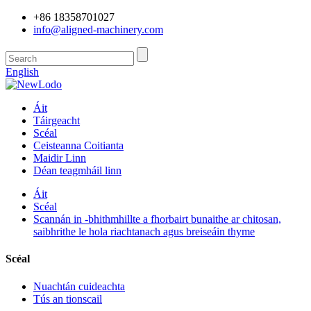
+86 18358701027
info@aligned-machinery.com
English
Áit
Táirgeacht
Scéal
Ceisteanna Coitianta
Maidir Linn
Déan teagmháil linn
Áit
Scéal
Scannán in -bhithmhillte a fhorbairt bunaithe ar chitosan,
saibhrithe le hola riachtanach agus breiseáin thyme
Scéal
Nuachtán cuideachta
Tús an tionscail