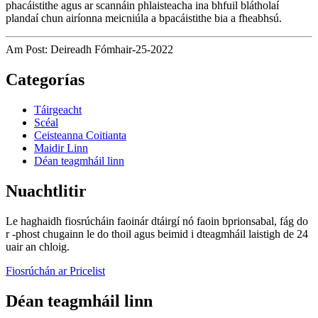
phacáistithe agus ar scannáin phlaisteacha ina bhfuil blátholaí
plandaí chun airíonna meicniúla a bpacáistithe bia a fheabhsú.
Am Post: Deireadh Fómhair-25-2022
Categorías
Táirgeacht
Scéal
Ceisteanna Coitianta
Maidir Linn
Déan teagmháil linn
Nuachtlitir
Le haghaidh fiosrúcháin faoinár dtáirgí nó faoin bprionsabal, fág do
r -phost chugainn le do thoil agus beimid i dteagmháil laistigh de 24
uair an chloig.
Fiosrúchán ar Pricelist
Déan teagmháil linn