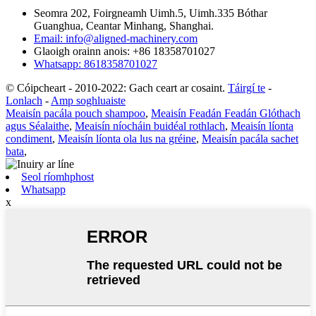
Seomra 202, Foirgneamh Uimh.5, Uimh.335 Bóthar
Guanghua, Ceantar Minhang, Shanghai.
Email: info@aligned-machinery.com
Glaoigh orainn anois: +86 18358701027
Whatsapp: 8618358701027
© Cóipcheart - 2010-2022: Gach ceart ar cosaint.
Táirgí te
-
Lonlach
-
Amp soghluaiste
Meaisín pacála pouch shampoo
,
Meaisín Feadán Feadán Glóthach
agus Séalaithe
,
Meaisín níocháin buidéal rothlach
,
Meaisín líonta
condiment
,
Meaisín líonta ola lus na gréine
,
Meaisín pacála sachet
bata
,
Seol ríomhphost
Whatsapp
x