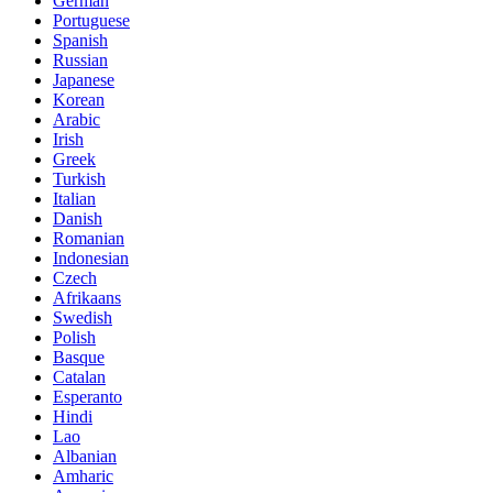
German
Portuguese
Spanish
Russian
Japanese
Korean
Arabic
Irish
Greek
Turkish
Italian
Danish
Romanian
Indonesian
Czech
Afrikaans
Swedish
Polish
Basque
Catalan
Esperanto
Hindi
Lao
Albanian
Amharic