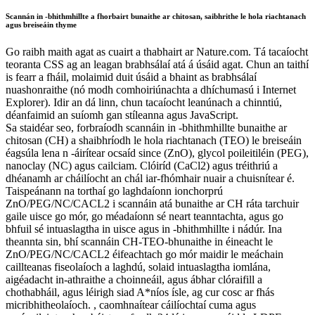
Scannán in -bhithmhillte a fhorbairt bunaithe ar chitosan, saibhrithe le hola riachtanach
agus breiseáin thyme
Go raibh maith agat as cuairt a thabhairt ar Nature.com. Tá tacaíocht
teoranta CSS ag an leagan brabhsálaí atá á úsáid agat. Chun an taithí
is fearr a fháil, molaimid duit úsáid a bhaint as brabhsálaí
nuashonraithe (nó modh comhoiriúnachta a dhíchumasú i Internet
Explorer). Idir an dá linn, chun tacaíocht leanúnach a chinntiú,
déanfaimid an suíomh gan stíleanna agus JavaScript.
Sa staidéar seo, forbraíodh scannáin in -bhithmhillte bunaithe ar
chitosan (CH) a shaibhríodh le hola riachtanach (TEO) le breiseáin
éagsúla lena n -áirítear ocsaíd since (ZnO), glycol poileitiléin (PEG),
nanoclay (NC) agus cailciam. Clóiríd (CaCl2) agus tréithriú a
dhéanamh ar cháilíocht an chál iar-fhómhair nuair a chuisnítear é.
Taispeánann na torthaí go laghdaíonn ionchorprú
ZnO/PEG/NC/CACL2 i scannáin atá bunaithe ar CH ráta tarchuir
gaile uisce go mór, go méadaíonn sé neart teanntachta, agus go
bhfuil sé intuaslagtha in uisce agus in -bhithmhillte i nádúr. Ina
theannta sin, bhí scannáin CH-TEO-bhunaithe in éineacht le
ZnO/PEG/NC/CACL2 éifeachtach go mór maidir le meáchain
caillteanas fiseolaíoch a laghdú, solaid intuaslagtha iomlána,
aigéadacht in-athraithe a choinneáil, agus ábhar clóraifill a
chothabháil, agus léirigh siad A*níos ísle, ag cur cosc ​​ar fhás
micribhitheolaíoch. , caomhnaítear cáilíochtaí cuma agus