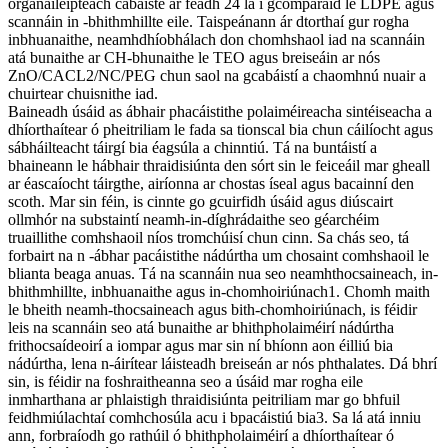
orgánaileipteach cabáiste ar feadh 24 lá i gcomparáid le LDPE agus
scannáin in -bhithmhillte eile. Taispeánann ár dtorthaí gur rogha
inbhuanaithe, neamhdhíobhálach don chomhshaol iad na scannáin
atá bunaithe ar CH-bhunaithe le TEO agus breiseáin ar nós
ZnO/CACL2/NC/PEG chun saol na gcabáistí a chaomhnú nuair a
chuirtear chuisnithe iad.
Baineadh úsáid as ábhair phacáistithe polaiméireacha sintéiseacha a
dhíorthaítear ó pheitriliam le fada sa tionscal bia chun cáilíocht agus
sábháilteacht táirgí bia éagsúla a chinntiú. Tá na buntáistí a
bhaineann le hábhair thraidisiúnta den sórt sin le feiceáil mar gheall
ar éascaíocht táirgthe, airíonna ar chostas íseal agus bacainní den
scoth. Mar sin féin, is cinnte go gcuirfidh úsáid agus diúscairt
ollmhór na substaintí neamh-in-díghrádaithe seo géarchéim
truaillithe comhshaoil ​​níos tromchúisí chun cinn. Sa chás seo, tá
forbairt na n -ábhar pacáistithe nádúrtha um chosaint comhshaoil ​​le
blianta beaga anuas. Tá na scannáin nua seo neamhthocsaineach, in-
bhithmhillte, inbhuanaithe agus in-chomhoiriúnach1. Chomh maith
le bheith neamh-thocsaineach agus bith-chomhoiriúnach, is féidir
leis na scannáin seo atá bunaithe ar bhithpholaiméirí nádúrtha
frithocsaídeoirí a iompar agus mar sin ní bhíonn aon éilliú bia
nádúrtha, lena n-áirítear láisteadh breiseán ar nós phthalates. Dá bhrí
sin, is féidir na foshraitheanna seo a úsáid mar rogha eile
inmharthana ar phlaistigh thraidisiúnta peitriliam mar go bhfuil
feidhmiúlachtaí comhchosúla acu i bpacáistiú bia3. Sa lá atá inniu
ann, forbraíodh go rathúil ó bhithpholaiméirí a dhíorthaítear ó